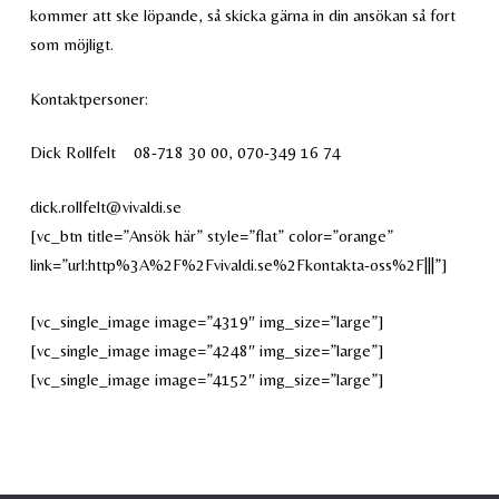
kommer att ske löpande, så skicka gärna in din ansökan så fort
som möjligt.
Kontaktpersoner:
Dick Rollfelt 08-718 30 00, 070-349 16 74
dick.rollfelt@vivaldi.se
[vc_btn title=”Ansök här” style=”flat” color=”orange”
link=”url:http%3A%2F%2Fvivaldi.se%2Fkontakta-oss%2F|||”]
[vc_single_image image=”4319″ img_size=”large”]
[vc_single_image image=”4248″ img_size=”large”]
[vc_single_image image=”4152″ img_size=”large”]