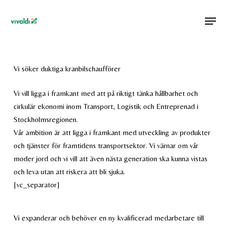
Skip
Menu
Men
to
main
content
Vi söker duktiga kranbilschaufförer
Vi vill ligga i framkant med att på riktigt tänka hållbarhet och
cirkulär ekonomi inom Transport, Logistik och Entreprenad i
Stockholmsregionen.
Vår ambition är att ligga i framkant med utveckling av produkter
och tjänster för framtidens transportsektor. Vi värnar om vår
moder jord och vi vill att även nästa generation ska kunna vistas
och leva utan att riskera att bli sjuka.
[vc_separator]
Vi expanderar och behöver en ny kvalificerad medarbetare till