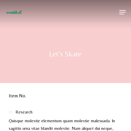
Skip
Menu
Men
to
main
content
Let’s Skate
Item No.
01.
Research
Quisque molestie elementum quam molestie malesuada. In
sagittis urna vitae blandit molestie. Nam aliquet dui neque,